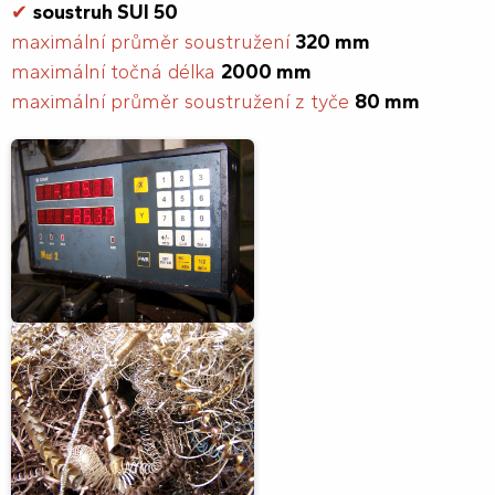
✔
soustruh SUI 50
maximální průměr soustružení
320 mm
maximální točná délka
2000 mm
maximální průměr soustružení z tyče
80 mm