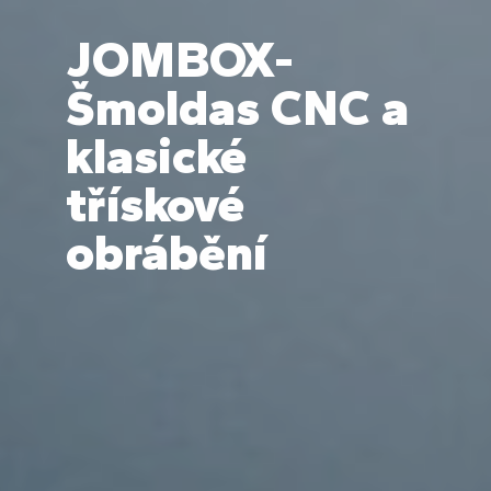
JOMBOX-
Šmoldas CNC a
klasické
třískové
obrábění